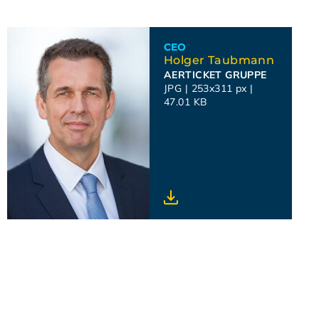
CEO
Holger Taubmann
AERTICKET GRUPPE
JPG
|
253x311 px
|
47.01 KB